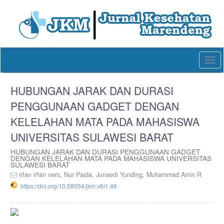
Quick
jump
to
page
content
Main
Togg
Navigation
navi
Main
Content
HUBUNGAN JARAK DAN DURASI
Sidebar
PENGGUNAAN GADGET DENGAN
KELELAHAN MATA PADA MAHASISWA
UNIVERSITAS SULAWESI BARAT
HUBUNGAN JARAK DAN DURASI PENGGUNAAN GADGET
DENGAN KELELAHAN MATA PADA MAHASISWA UNIVERSITAS
SULAWESI BARAT
irfan irfan ners,
Nur Paida,
Junaedi Yunding,
Muhammad Amin R
https://doi.org/10.58554/jkm.v6i1.46
Article