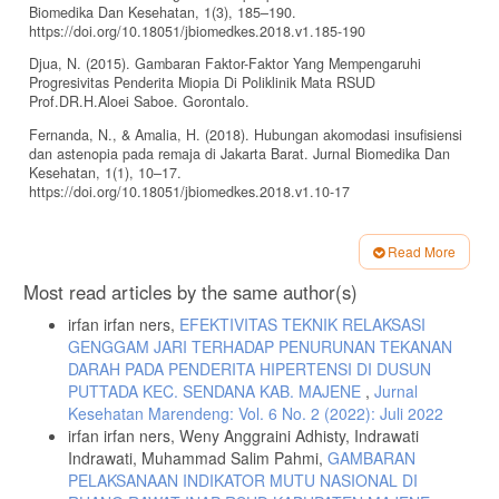
Biomedika Dan Kesehatan, 1(3), 185–190.
https://doi.org/10.18051/jbiomedkes.2018.v1.185-190
Djua, N. (2015). Gambaran Faktor-Faktor Yang Mempengaruhi
Progresivitas Penderita Miopia Di Poliklinik Mata RSUD
Prof.DR.H.Aloei Saboe. Gorontalo.
Fernanda, N., & Amalia, H. (2018). Hubungan akomodasi insufisiensi
dan astenopia pada remaja di Jakarta Barat. Jurnal Biomedika Dan
Kesehatan, 1(1), 10–17.
https://doi.org/10.18051/jbiomedkes.2018.v1.10-17
Ganie, M. A., Himayani, R., & Kurniawan, B. (2019). Hubungan Jarak
dan Durasi Pemakaian Smartphone dengan Keluhan Kelelahan Mata
Read More
pada Mahasiswa Fakultas Kedokteran Universitas Lampung The
Article
Correlation of Viewing Distance and Duration of Using Smartphone
Most read articles by the same author(s)
with Eyestrain on Medical Student of Lampung Universit. Medical
Details
Journal Og Lampung University, 8, 136–140.
irfan irfan ners,
EFEKTIVITAS TEKNIK RELAKSASI
GENGGAM JARI TERHADAP PENURUNAN TEKANAN
Gumunggilung, D., Doda, D. V. D., & Mantjoro, E. M. (2021).
DARAH PADA PENDERITA HIPERTENSI DI DUSUN
Hubungan Jarak Dan Durasi Pemakaian Smartphone Dengan Keluhan
Kelelahan Mata Pada Mahasiswa Fakultas Kesehatan Masyarakat
PUTTADA KEC. SENDANA KAB. MAJENE
,
Jurnal
Unsrat Di Era Pandemi Covid-19. Kesmas, 10(2), 12.
Kesehatan Marendeng: Vol. 6 No. 2 (2022): Juli 2022
irfan irfan ners, Weny Anggraini Adhisty, Indrawati
Guo, F., Zhang, Q., Fan, M. N., Ma, L., Chen, C., Liu, X. H., Jiang,
Indrawati, Muhammad Salim Pahmi,
GAMBARAN
H., & Liu, Y. (2018). Fruit and vegetable consumption and its relation
PELAKSANAAN INDIKATOR MUTU NASIONAL DI
to risk of asthenopia among Chinese college students. International
Journal of Ophthalmology, 11(6), 1020–1027.