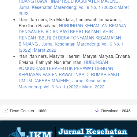
RUANG RAWAT INAP RSUD KABUPATEN MAJENE
,
https://doi.org/10.18240/ijo.2018.06.21
Jurnal Kesehatan Marendeng: Vol. 6 No. 1 (2022): Maret
2022
Iswidharmanjaya, D., & Agency, B. (2014). Bila Si Kecil Bermain
irfan irfan ners, Ika Muzdalia, Immawanti Immawanti,
Gadget. Yogyakarta: Electonic Book ( Ebook ).
Rasdiana Rasdiana,
HUBUNGAN KEHAMLAN REMAJA
Kartini, K., H, A., A, Z. N., Yenny, Y., & C, A. (2021). Penyuluhan
DENGAN KEJADIAN BAYI BERAT BADAN LAHIR
Menjaga Kesehatan Mata Anak Selama Pembelajaran Daring Di Masa
RENDAH (BBLR) DI DESA TONYAMAN KECAMATAN
Pandemik Covid-19. JUARA: Jurnal Wahana Abdimas Sejahtera, 2(1),
BINUANG
,
Jurnal Kesehatan Marendeng: Vol. 6 No. 1
9. https://doi.org/10.25105/juara.v2i1.8267
(2022): Maret 2022
Medelin, F., & Merylin, P. (2020). The Relationship of Screen Time
irfan irfan ners, Masyita Haeriati, Maryati Maryati, Erviana
and Asthenopia Among Computer Science Students Universitas
Erviana, Fathiyah Nur, irfan irfan,
HUBUNGAN
Klabat. Revista Nutrix, 01–06.
KOMUNIKASI TERAPEUTIK PERAWAT DENGAN
Munif, A. (2020). Hubungan Kelainan Refraksi Mata, Durasi, Dan
KEPUASAN PASIEN RAWAT INAP DI RUMAH SAKIT
Jarak Penggunaan Laptop Dengan Keluhan Kelelahan Mata Pada
UMUM DAERAH MAJENE
,
Jurnal Kesehatan
Mahasiswa Psskpd Angkatan 2017-2018 Universitas Udayana. Jurnal
Marendeng: Vol. 6 No. 1 (2022): Maret 2022
Medika Udayana, 9(9), 18–25.
Putri, D. D. (2021). Hubungan durasi penggunaan gadget selama
pandemi COVID-19 dengan kejadian asthenopia pada mahasiswa
PSPD fakultas kedokteran universitas sriwijaya.
Read Counter :
1880
Download :
2045
Rachmawati, m., & Novitasari. (2017). Fakultas Kedokteran,
Universitas Padjajaran, 1-7.
Sarumpaet Raja Gerald. (2021). Hubungan antara jarak, posisi serta
durasi penggunaan smartphone dengan derajat kelelahan mata pada