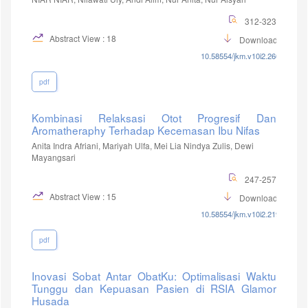
312-323
Abstract View : 18
Download :8
10.58554/jkm.v10i2.260
pdf
Kombinasi Relaksasi Otot Progresif Dan
Aromatheraphy Terhadap Kecemasan Ibu Nifas
Anita Indra Afriani, Mariyah Ulfa, Mei Lia Nindya Zulis, Dewi
Mayangsari
247-257
Abstract View : 15
Download :6
10.58554/jkm.v10i2.219
pdf
Inovasi Sobat Antar ObatKu: Optimalisasi Waktu
Tunggu dan Kepuasan Pasien di RSIA Glamor
Husada