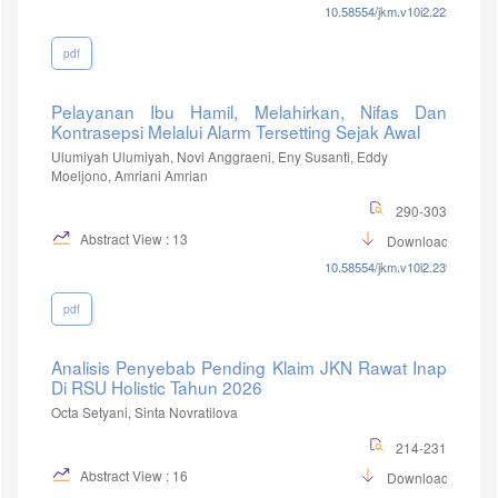
10.58554/jkm.v10i2.223
pdf
Pelayanan Ibu Hamil, Melahirkan, Nifas Dan
Kontrasepsi Melalui Alarm Tersetting Sejak Awal
Ulumiyah Ulumiyah, Novi Anggraeni, Eny Susanti, Eddy
Moeljono, Amriani Amrian
290-303
Abstract View : 13
Download :4
10.58554/jkm.v10i2.239
pdf
Analisis Penyebab Pending Klaim JKN Rawat Inap
Di RSU Holistic Tahun 2026
Octa Setyani, Sinta Novratilova
214-231
Abstract View : 16
Download :9