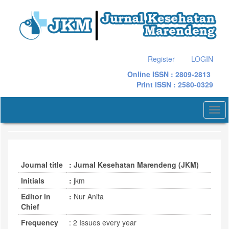
Quick
jump
to
page
content
Main
Register
LOGIN
Navigation
Online ISSN : 2809-2813
Main
Print ISSN : 2580-0329
Content
Sidebar
Togg
navi
Journal title
: Jurnal Kesehatan Marendeng (JKM)
Initials
:
jkm
Editor in
:
Nur Anita
Chief
Frequency
: 2 Issues every year