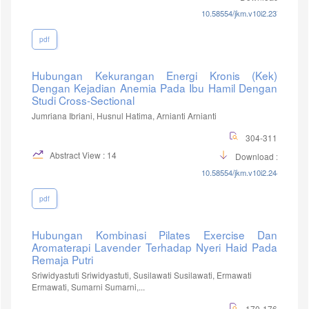
10.58554/jkm.v10i2.237
pdf
Hubungan Kekurangan Energi Kronis (Kek)
Dengan Kejadian Anemia Pada Ibu Hamil Dengan
Studi Cross-Sectional
Jumriana Ibriani, Husnul Hatima, Arnianti Arnianti
304-311
Abstract View : 14
Download :11
10.58554/jkm.v10i2.244
pdf
Hubungan Kombinasi Pilates Exercise Dan
Aromaterapi Lavender Terhadap Nyeri Haid Pada
Remaja Putri
Sriwidyastuti Sriwidyastuti, Susilawati Susilawati, Ermawati
Ermawati, Sumarni Sumarni,...
170-176