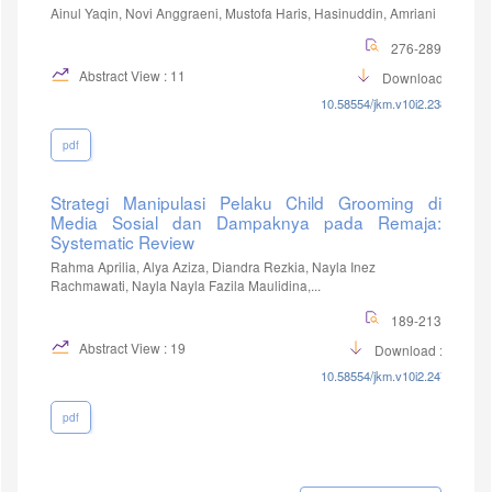
Ainul Yaqin, Novi Anggraeni, Mustofa Haris, Hasinuddin, Amriani
276-289
Abstract View : 11
Download :7
10.58554/jkm.v10i2.238
pdf
Strategi Manipulasi Pelaku Child Grooming di
Media Sosial dan Dampaknya pada Remaja:
Systematic Review
Rahma Aprilia, Alya Aziza, Diandra Rezkia, Nayla Inez
Rachmawati, Nayla Nayla Fazila Maulidina,...
189-213
Abstract View : 19
Download :10
10.58554/jkm.v10i2.247
pdf