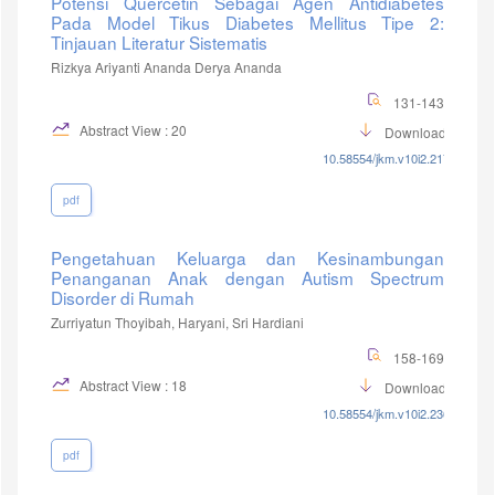
Potensi Quercetin Sebagai Agen Antidiabetes
Pada Model Tikus Diabetes Mellitus Tipe 2:
Tinjauan Literatur Sistematis
Rizkya Ariyanti Ananda Derya Ananda
131-143
Abstract View : 20
Download :7
10.58554/jkm.v10i2.217
pdf
Pengetahuan Keluarga dan Kesinambungan
Penanganan Anak dengan Autism Spectrum
Disorder di Rumah
Zurriyatun Thoyibah, Haryani, Sri Hardiani
158-169
Abstract View : 18
Download :8
10.58554/jkm.v10i2.236
pdf