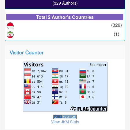
(329 Authors)
Total 2 Author's Countries
(328)
(1)
Visitor Counter
View JKM Stats