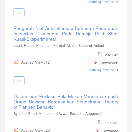
10.58554/jkm.v10i2.250
pdf
Pengaruh Diet Anti-Inflamasi Terhadap Penurunan
Intensitas Dismenore Pada Remaja Putri: Studi
Kuasi-Eksperimental
Jusni, Husnul Khatimah, Kurniati Akhfar, Sumarni, Arfiani
232-246
Abstract View : 12
Download :12
10.58554/jkm.v10i2.218
pdf
Determinan Perilaku Pola Makan Vegetarian pada
Orang Dewasa Berdasarkan Pendekatan Theory
of Planned Behavior
Syamsul Bahri, Muhammad Azwar, Faradiba Anggraeni
177-188
Abstract View : 20
Download :6