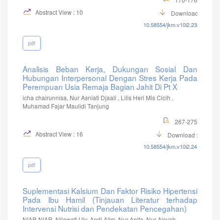
Abstract View : 10
Download :6
10.58554/jkm.v10i2.232
pdf
Analisis Beban Kerja, Dukungan Sosial Dan
Hubungan Interpersonal Dengan Stres Kerja Pada
Perempuan Usia Remaja Bagian Jahit Di Pt X
icha chairunnisa, Nur Asniati Djaali , Lilis Heri Mis Cicih ,
Muhamad Fajar Maulidi Tanjung
267-275
Abstract View : 16
Download :10
10.58554/jkm.v10i2.241
pdf
Suplementasi Kalsium Dan Faktor Risiko Hipertensi
Pada Ibu Hamil (Tinjauan Literatur terhadap
Intervensi Nutrisi dan Pendekatan Pencegahan)
NIAR NIAR, Nilawati Uly, Andi Alim, Nur Anita, Nur Aisyah