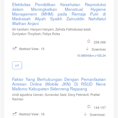
Efektivitas Pendidikan Kesehatan Reproduksi
dalam Meningkatkan Menstrual Hygiene
Management (MHM) pada Remaja Putri di
Madrasah Aliyah Syaikh Zainuddin Nahdlatul
Wathan Anjani
Sri hardiani, Haryani Haryani, Zahida Fathiatussa’adati,
Zurriyatun Thoyibah, Fidiya Rizka
258-266
Abstract View : 15
Download :8
10.58554/jkm.v10i2.243
pdf
Faktor Yang Berhubungan Dengan Pemanfaatan
Antrean Online (Mobile JKN) Di RSUD Nene
Mallomo Kabupaten Sidenreng Rappang
cindi agustina Usman, Sunandar Said, Devy Febrianti, Pratiwi
Ramlan
144-157
Abstract View : 16
Download :13