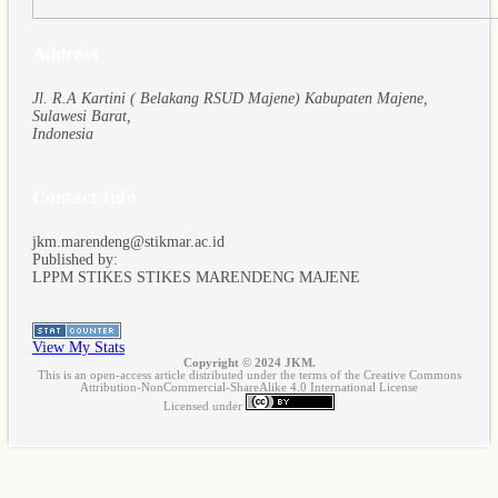
Address
Jl. R.A Kartini ( Belakang RSUD Majene) Kabupaten Majene,
Sulawesi Barat,
Indonesia
Contact Info
jkm.marendeng@stikmar.ac.id
Published by:
LPPM STIKES STIKES MARENDENG MAJENE
View My Stats
Copyright © 2024 JKM.
This is an open-access article distributed under the terms of the Creative Commons
Attribution-NonCommercial-ShareAlike 4.0 International License
Licensed under