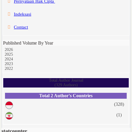
Pernyataan Hak Cipta
Indeksasi
Contact
Published Volume By Year
2026
2025
2024
2023
2022
Total Author Journal
(329 Authors)
Total 2 Author's Countries
(328)
(1)
statcounter