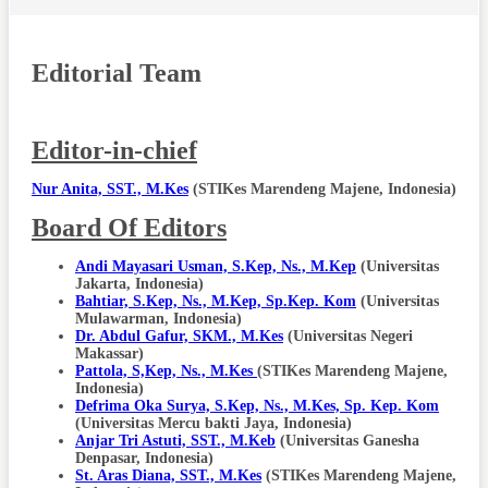
Editorial Team
Editor-in-chief
Nur Anita, SST., M.Kes
(STIKes Marendeng Majene, Indonesia)
Board Of Editors
Andi Mayasari Usman, S.Kep, Ns., M.Kep
(Universitas
Jakarta, Indonesia)
Bahtiar, S.Kep, Ns., M.Kep, Sp.Kep. Kom
(Universitas
Mulawarman, Indonesia)
Dr. Abdul Gafur, SKM., M.Kes
(Universitas Negeri
Makassar)
Pattola, S,Kep, Ns., M.Kes
(STIKes Marendeng Majene,
Indonesia)
Defrima Oka Surya, S.Kep, Ns., M.Kes, Sp. Kep. Kom
(Universitas Mercu bakti Jaya, Indonesia)
Anjar Tri Astuti, SST., M.Keb
(Universitas Ganesha
Denpasar, Indonesia)
St. Aras Diana, SST., M.Kes
(STIKes Marendeng Majene,