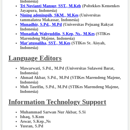
Indonesia)
Tri Novianti Mansur, SST., M.Keb
(Poltekkes Kemenkes
Jayapura, Indonesia)
Nining adeningsih, SKM., M.Kes
(Universitas
tammalatea Makassar, Indonesia)
Munadhir, S.Pd., M.Pd
(Universitas Pejuang Rakyat
Indonesia)
Munadiah Wahyuddin, S.Kep, Ns., M.Kes
(STIKes
Marendeng Majene, Indonesia)
Mar'atussaliha, SST., M.Kes
(STIKes St. Aisyah,
Indonesia)
Language Editors
Mawarwati, S.Pd., M.Pd (Universitas Sulawesi Barat,
Indonesia)
Ahmad Akbar, S.Pd., M.Pd (STIKes Marendeng Majene,
Indonesia)
Muh Tasrifin, S.Pd., M.Pd (STIKes Marendeng Majene,
Indonesia)
Information Technology Support
Muhammad Sarwan Nur Akbar, S.Si
Ishaq, S.Kom
Aswar, S.Kep.,Ns
Yusran, S.Pd