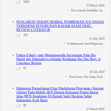
1084
25 March 2026
Diva Aurelia Salsabilla, Su...
PENGARUH TERAPI HERBAL PEMBERIAN JUS NANAS
TERHADAP PENURUNAN KADAR ASAM URAT :
REVIEW LITERATUR
285
25 July 2025
Evidamayanti, Irna Megawaty...
Faktor-Faktor yang Mempengaruhi Kecemasan Pada Ibu
Hamil dan Dampaknya terhadap Kesehatan Ibu Dan Bayi: A
Literature Review
92
30 July 2024
Nurul Aeni, Nur Anita, Fred...
Hubungan Pemanfaatan Fitur Pendaftaran Pelayanan (Antrean
Online) Pada Mobile JKN Dengan Kepuasan Pasien Rawat
Jalan BPJS Kesehatan Di Rumah Sakit Harapan Sehat
Kabupaten Aceh Barat
88
25 March 2026