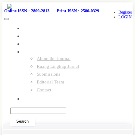
Quick
jump
Online ISSN : 2809-2813
Print ISSN : 2580-0329
Register
to
LOGIN
page
Toggle
content
navigation
Home
Main
Current Issue
Navigation
Main
Archives
Content
About
Sidebar
About the Journal
Ruang Lingkup Jurnal
Submissions
Editorial Team
Contact
Fee Publication
Search