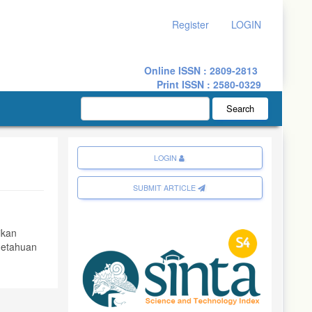
Register
LOGIN
Online ISSN : 2809-2813
Print ISSN : 2580-0329
Search
LOGIN
SUBMIT ARTICLE
ikan
getahuan