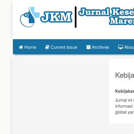
Quick
jump
to
page
content
Main
Navigation
Main
Home
Current Issue
Archives
Abou
Content
Sidebar
Kebij
Kebijaka
Jurnal in
informasi
global yan