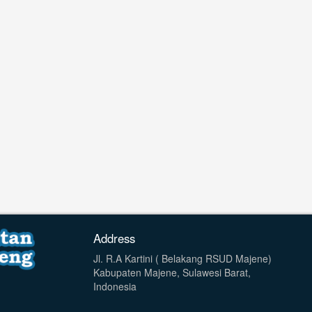
Address
Jl. R.A Kartini ( Belakang RSUD Majene)
Kabupaten Majene, Sulawesi Barat,
Indonesia