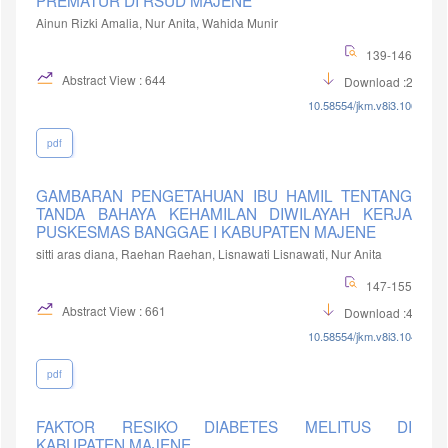
PREMATUR DI RSUD MAJENE
Ainun Rizki Amalia, Nur Anita, Wahida Munir
139-146
Abstract View : 644
Download :295
10.58554/jkm.v8i3.106
pdf
GAMBARAN PENGETAHUAN IBU HAMIL TENTANG
TANDA BAHAYA KEHAMILAN DIWILAYAH KERJA
PUSKESMAS BANGGAE I KABUPATEN MAJENE
sitti aras diana, Raehan Raehan, Lisnawati Lisnawati, Nur Anita
147-155
Abstract View : 661
Download :439
10.58554/jkm.v8i3.104
pdf
FAKTOR RESIKO DIABETES MELITUS DI
KABUPATEN MAJENE