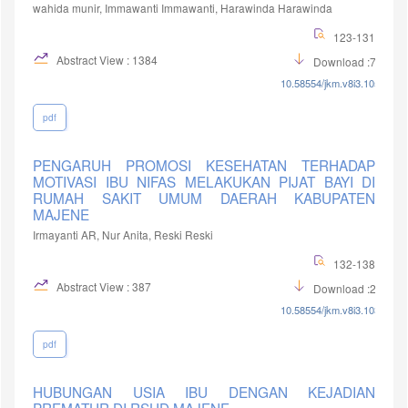
wahida munir, Immawanti Immawanti, Harawinda Harawinda
123-131
Abstract View : 1384
Download :764
10.58554/jkm.v8i3.105
pdf
PENGARUH PROMOSI KESEHATAN TERHADAP
MOTIVASI IBU NIFAS MELAKUKAN PIJAT BAYI DI
RUMAH SAKIT UMUM DAERAH KABUPATEN
MAJENE
Irmayanti AR, Nur Anita, Reski Reski
132-138
Abstract View : 387
Download :227
10.58554/jkm.v8i3.103
pdf
HUBUNGAN USIA IBU DENGAN KEJADIAN