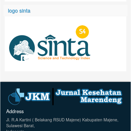
logo sinta
Address
Jl. R.A Kartini ( Belakang RSUD Majene) Kabupaten Majene,
Sulawesi Barat,