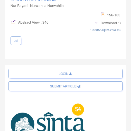
Nur Bayani, Nurwahita Nurwahita
156-163
Abstract View : 346
Download :321
10.58554/jkm.v8i3.108
pdf
LOGIN
SUBMIT ARTICLE