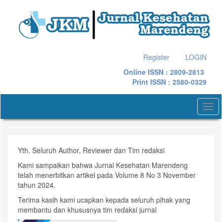
Quick
jump
to
page
content
Main
Register
LOGIN
Navigation
Online ISSN : 2809-2813
Main
Print ISSN : 2580-0329
Content
Sidebar
Togg
navi
Yth. Seluruh Author, Reviewer dan Tim redaksi
Kami sampaikan bahwa Jurnal Kesehatan Marendeng
telah menerbitkan artikel pada Volume 8 No 3 November
tahun 2024.
Terima kasih kami ucapkan kepada seluruh pihak yang
membantu dan khususnya tim redaksi jurnal