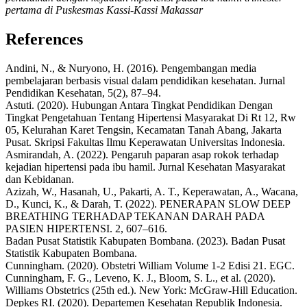
pertama di Puskesmas Kassi-Kassi Makassar
References
Andini, N., & Nuryono, H. (2016). Pengembangan media
pembelajaran berbasis visual dalam pendidikan kesehatan. Jurnal
Pendidikan Kesehatan, 5(2), 87–94.
Astuti. (2020). Hubungan Antara Tingkat Pendidikan Dengan
Tingkat Pengetahuan Tentang Hipertensi Masyarakat Di Rt 12, Rw
05, Kelurahan Karet Tengsin, Kecamatan Tanah Abang, Jakarta
Pusat. Skripsi Fakultas Ilmu Keperawatan Universitas Indonesia.
Asmirandah, A. (2022). Pengaruh paparan asap rokok terhadap
kejadian hipertensi pada ibu hamil. Jurnal Kesehatan Masyarakat
dan Kebidanan.
Azizah, W., Hasanah, U., Pakarti, A. T., Keperawatan, A., Wacana,
D., Kunci, K., & Darah, T. (2022). PENERAPAN SLOW DEEP
BREATHING TERHADAP TEKANAN DARAH PADA
PASIEN HIPERTENSI. 2, 607–616.
Badan Pusat Statistik Kabupaten Bombana. (2023). Badan Pusat
Statistik Kabupaten Bombana.
Cunningham. (2020). Obstetri William Volume 1-2 Edisi 21. EGC.
Cunningham, F. G., Leveno, K. J., Bloom, S. L., et al. (2020).
Williams Obstetrics (25th ed.). New York: McGraw-Hill Education.
Depkes RI. (2020). Departemen Kesehatan Republik Indonesia.