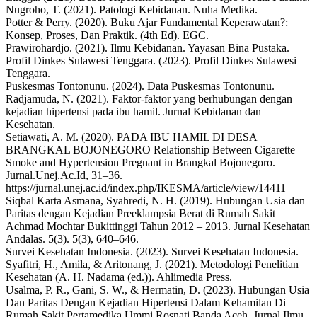
Nugroho, T. (2021). Patologi Kebidanan. Nuha Medika.
Potter & Perry. (2020). Buku Ajar Fundamental Keperawatan?:
Konsep, Proses, Dan Praktik. (4th Ed). EGC.
Prawirohardjo. (2021). Ilmu Kebidanan. Yayasan Bina Pustaka.
Profil Dinkes Sulawesi Tenggara. (2023). Profil Dinkes Sulawesi
Tenggara.
Puskesmas Tontonunu. (2024). Data Puskesmas Tontonunu.
Radjamuda, N. (2021). Faktor-faktor yang berhubungan dengan
kejadian hipertensi pada ibu hamil. Jurnal Kebidanan dan
Kesehatan.
Setiawati, A. M. (2020). PADA IBU HAMIL DI DESA
BRANGKAL BOJONEGORO Relationship Between Cigarette
Smoke and Hypertension Pregnant in Brangkal Bojonegoro.
Jurnal.Unej.Ac.Id, 31–36.
https://jurnal.unej.ac.id/index.php/IKESMA/article/view/14411
Siqbal Karta Asmana, Syahredi, N. H. (2019). Hubungan Usia dan
Paritas dengan Kejadian Preeklampsia Berat di Rumah Sakit
Achmad Mochtar Bukittinggi Tahun 2012 – 2013. Jurnal Kesehatan
Andalas. 5(3). 5(3), 640–646.
Survei Kesehatan Indonesia. (2023). Survei Kesehatan Indonesia.
Syafitri, H., Amila, & Aritonang, J. (2021). Metodologi Penelitian
Kesehatan (A. H. Nadama (ed.)). Ahlimedia Press.
Usalma, P. R., Gani, S. W., & Hermatin, D. (2023). Hubungan Usia
Dan Paritas Dengan Kejadian Hipertensi Dalam Kehamilan Di
Rumah Sakit Pertamedika Ummi Rosnati Banda Aceh. Jurnal Ilmu