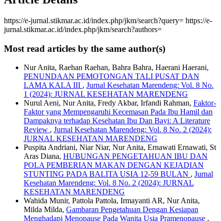
https://e-jurnal.stikmar.ac.id/index.php/jkm/search?query=
https://e-
jurnal.stikmar.ac.id/index.php/jkm/search?authors=
Most read articles by the same author(s)
Nur Anita, Raehan Raehan, Bahra Bahra, Haerani Haerani,
PENUNDAAN PEMOTONGAN TALI PUSAT DAN
LAMA KALA III
,
Jurnal Kesehatan Marendeng: Vol. 8 No.
1 (2024): JURNAL KESEHATAN MARENDENG
Nurul Aeni, Nur Anita, Fredy Akbar, Irfandi Rahman,
Faktor-
Faktor yang Mempengaruhi Kecemasan Pada Ibu Hamil dan
Dampaknya terhadap Kesehatan Ibu Dan Bayi: A Literature
Review
,
Jurnal Kesehatan Marendeng: Vol. 8 No. 2 (2024):
JURNAL KESEHATAN MARENDENG
Puspita Andriani, Niar Niar, Nur Anita, Ernawati Ernawati, St
Aras Diana,
HUBUNGAN PENGETAHUAN IBU DAN
POLA PEMBERIAN MAKAN DENGAN KEJADIAN
STUNTING PADA BALITA USIA 12-59 BULAN
,
Jurnal
Kesehatan Marendeng: Vol. 8 No. 2 (2024): JURNAL
KESEHATAN MARENDENG
Wahida Munir, Pattola Pattola, Irmayanti AR, Nur Anita,
Milda Milda,
Gambaran Pengetahuan Dengan Kesiapan
Menghadapi Menopause Pada Wanita Usia Pramenopause
,