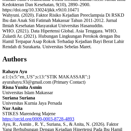
Kedokteran Dan Kesehatan, 9(10), 2890–2900.
https://doi.org/10.33024/jikk.v9i10.10471
Wahyuni. (2020). Faktor Risiko Kejadian Preeclampsia Di RSKD
Ibu dan Anak Siti Fatimah Makassar Tahun 2011-2012. Jurnal
Ilmiah Kesehatan Masyarakat Universitas Hasanuddin.
WHO. (2021). Data Hipertensi Global. Asia Tenggara. WHO.
Zulardi Ar. (2021). Hubungan Lingkungan Perokok dengan Ibu
Hamil Terpapar Asap Rokok Terhadap Kejadian Bayi Berat Lahir
Rendah di Surakarta. Universitas Sebelas Maret.
Authors
Rahayu Ayu
a:1:{s:5:"en_US";s:13:"STIK MAKASSAR";}
ayurahayu.93@gmail.com (Primary Contact)
Risna Yunita Asmin
Universitas Islam Makassar
Suriana Suriana
Universitas Kurnia Jaya Persada
Nur Anita
STIKES Marendeng Majene
https://orcid.org/0009-0003-8728-4893
Ayu, R., Asmin , R. Y., Suriana, S., & Anita, N. (2026). Faktor
Yang Berhubungan Dengan Kejadian Hipertensi Pada Ibu Hamil