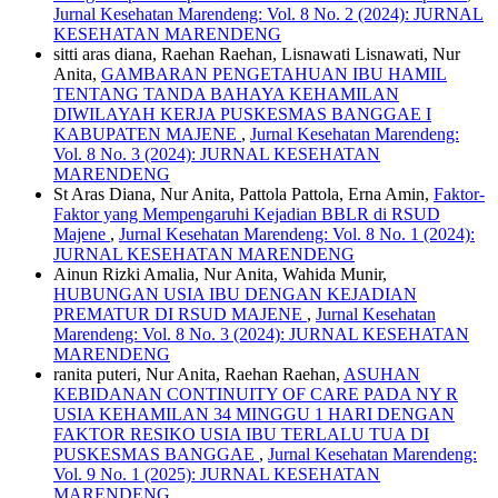
Jurnal Kesehatan Marendeng: Vol. 8 No. 2 (2024): JURNAL
KESEHATAN MARENDENG
sitti aras diana, Raehan Raehan, Lisnawati Lisnawati, Nur
Anita,
GAMBARAN PENGETAHUAN IBU HAMIL
TENTANG TANDA BAHAYA KEHAMILAN
DIWILAYAH KERJA PUSKESMAS BANGGAE I
KABUPATEN MAJENE
,
Jurnal Kesehatan Marendeng:
Vol. 8 No. 3 (2024): JURNAL KESEHATAN
MARENDENG
St Aras Diana, Nur Anita, Pattola Pattola, Erna Amin,
Faktor-
Faktor yang Mempengaruhi Kejadian BBLR di RSUD
Majene
,
Jurnal Kesehatan Marendeng: Vol. 8 No. 1 (2024):
JURNAL KESEHATAN MARENDENG
Ainun Rizki Amalia, Nur Anita, Wahida Munir,
HUBUNGAN USIA IBU DENGAN KEJADIAN
PREMATUR DI RSUD MAJENE
,
Jurnal Kesehatan
Marendeng: Vol. 8 No. 3 (2024): JURNAL KESEHATAN
MARENDENG
ranita puteri, Nur Anita, Raehan Raehan,
ASUHAN
KEBIDANAN CONTINUITY OF CARE PADA NY R
USIA KEHAMILAN 34 MINGGU 1 HARI DENGAN
FAKTOR RESIKO USIA IBU TERLALU TUA DI
PUSKESMAS BANGGAE
,
Jurnal Kesehatan Marendeng:
Vol. 9 No. 1 (2025): JURNAL KESEHATAN
MARENDENG