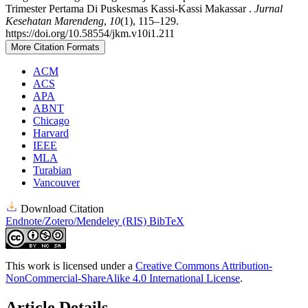
Trimester Pertama Di Puskesmas Kassi-Kassi Makassar .
Jurnal
Kesehatan Marendeng
,
10
(1), 115–129.
https://doi.org/10.58554/jkm.v10i1.211
More Citation Formats
ACM
ACS
APA
ABNT
Chicago
Harvard
IEEE
MLA
Turabian
Vancouver
Download Citation
Endnote/Zotero/Mendeley (RIS)
BibTeX
This work is licensed under a
Creative Commons Attribution-
NonCommercial-ShareAlike 4.0 International License
.
Article Details