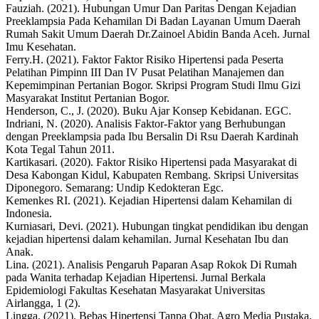
Fauziah. (2021). Hubungan Umur Dan Paritas Dengan Kejadian
Preeklampsia Pada Kehamilan Di Badan Layanan Umum Daerah
Rumah Sakit Umum Daerah Dr.Zainoel Abidin Banda Aceh. Jurnal
Imu Kesehatan.
Ferry.H. (2021). Faktor Faktor Risiko Hipertensi pada Peserta
Pelatihan Pimpinn III Dan IV Pusat Pelatihan Manajemen dan
Kepemimpinan Pertanian Bogor. Skripsi Program Studi Ilmu Gizi
Masyarakat Institut Pertanian Bogor.
Henderson, C., J. (2020). Buku Ajar Konsep Kebidanan. EGC.
Indriani, N. (2020). Analisis Faktor-Faktor yang Berhubungan
dengan Preeklampsia pada Ibu Bersalin Di Rsu Daerah Kardinah
Kota Tegal Tahun 2011.
Kartikasari. (2020). Faktor Risiko Hipertensi pada Masyarakat di
Desa Kabongan Kidul, Kabupaten Rembang. Skripsi Universitas
Diponegoro. Semarang: Undip Kedokteran Egc.
Kemenkes RI. (2021). Kejadian Hipertensi dalam Kehamilan di
Indonesia.
Kurniasari, Devi. (2021). Hubungan tingkat pendidikan ibu dengan
kejadian hipertensi dalam kehamilan. Jurnal Kesehatan Ibu dan
Anak.
Lina. (2021). Analisis Pengaruh Paparan Asap Rokok Di Rumah
pada Wanita terhadap Kejadian Hipertensi. Jurnal Berkala
Epidemiologi Fakultas Kesehatan Masyarakat Universitas
Airlangga, 1 (2).
Lingga. (2021). Bebas Hipertensi Tanpa Obat. Agro Media Pustaka.