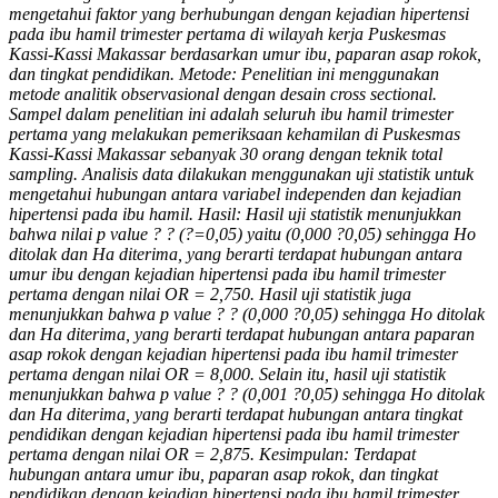
mengetahui faktor yang berhubungan dengan kejadian hipertensi
pada ibu hamil trimester pertama di wilayah kerja Puskesmas
Kassi-Kassi Makassar berdasarkan umur ibu, paparan asap rokok,
dan tingkat pendidikan. Metode: Penelitian ini menggunakan
metode analitik observasional dengan desain cross sectional.
Sampel dalam penelitian ini adalah seluruh ibu hamil trimester
pertama yang melakukan pemeriksaan kehamilan di Puskesmas
Kassi-Kassi Makassar sebanyak 30 orang dengan teknik total
sampling. Analisis data dilakukan menggunakan uji statistik untuk
mengetahui hubungan antara variabel independen dan kejadian
hipertensi pada ibu hamil. Hasil: Hasil uji statistik menunjukkan
bahwa nilai p value ? ? (?=0,05) yaitu (0,000 ?0,05) sehingga Ho
ditolak dan Ha diterima, yang berarti terdapat hubungan antara
umur ibu dengan kejadian hipertensi pada ibu hamil trimester
pertama dengan nilai OR = 2,750. Hasil uji statistik juga
menunjukkan bahwa p value ? ? (0,000 ?0,05) sehingga Ho ditolak
dan Ha diterima, yang berarti terdapat hubungan antara paparan
asap rokok dengan kejadian hipertensi pada ibu hamil trimester
pertama dengan nilai OR = 8,000. Selain itu, hasil uji statistik
menunjukkan bahwa p value ? ? (0,001 ?0,05) sehingga Ho ditolak
dan Ha diterima, yang berarti terdapat hubungan antara tingkat
pendidikan dengan kejadian hipertensi pada ibu hamil trimester
pertama dengan nilai OR = 2,875. Kesimpulan: Terdapat
hubungan antara umur ibu, paparan asap rokok, dan tingkat
pendidikan dengan kejadian hipertensi pada ibu hamil trimester